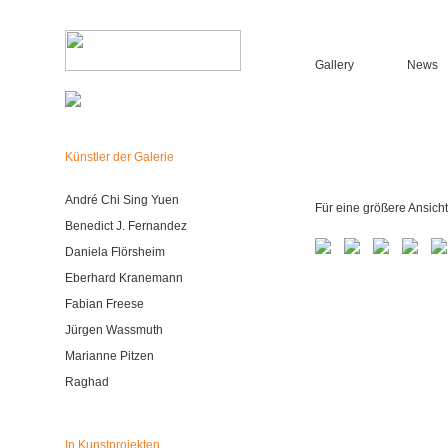
Gallery
News
Künstler der Galerie
André Chi Sing Yuen
Für eine größere Ansicht
Benedict J. Fernandez
Daniela Flörsheim
Eberhard Kranemann
Fabian Freese
Jürgen Wassmuth
Marianne Pitzen
Raghad
In Kunstprojekten