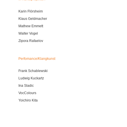
Karin Flörsheim
Klaus Geldmacher
Mathew Emmett
Walter Vogel
Zipora Rafaelov
Perfomance/Klangkunst
Frank Schablewski
Ludwig Kuckartz
Ina Sladic
VocColours
Yoichiro Kita